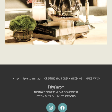
MAKE A WISH
CREATING YOUR DREAM WEDDING
ככה זה מרגיש!
עוד
TalyaYarom
זכויות יוצרים © 2026 כל הזכויות שמורות
מופעל על-ידי
SITE123
-
בניית אתרים